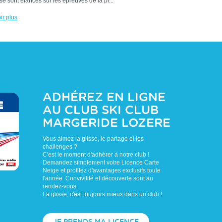
se sont élancés sur les épreuves de la pr...
ir plus
ADHÉREZ EN LIGNE
AU CLUB
SKI CLUB
MARGERIDE LOZERE
Vous aimez la glisse, le partage et les
challenges ?
C'est le moment d'adhérer à notre club !
Demandez simplement votre Licence Carte
Neige et profitez d'avantages exclusifs toute
l'année. Convivilité et découverte sont au
rendez-vous.
La glisse, c'est toujours mieux dans un club !
JE PRENDS MA LICENCE