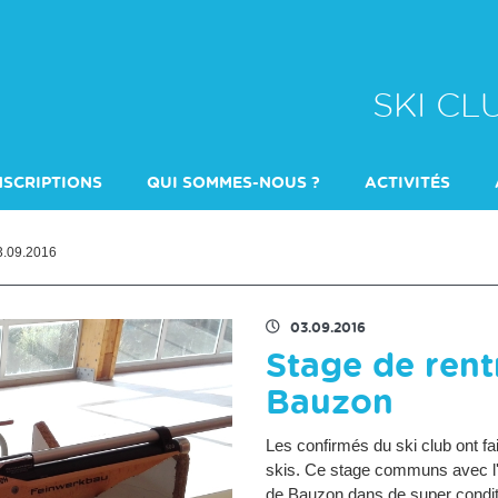
SKI C
NSCRIPTIONS
QUI SOMMES-NOUS ?
ACTIVITÉS
DULTES
QUI CONTACTER ?
ÉCOLE DE SKI
ENTRAINEMENT 
03.09.2016
03.09.2016
Stage de rent
Bauzon
Les confirmés du ski club ont fa
skis. Ce stage communs avec l'éq
de Bauzon dans de super conditio