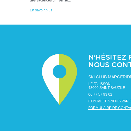
des vacances d’hiver su...
En savoir plus
N'HÉSITEZ 
NOUS CON
SKI CLUB MARGERID
LE FALISSON
48000
SAINT BAUZILE
06 77 57 93 62
CONTACTEZ-NOUS PAR 
FORMULAIRE DE CONTA