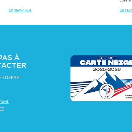
Lozère 
En savoir plus
En savo
PAS À
TACTER
E LOZERE
EMAIL
CT