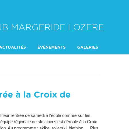
LUB MARGERIDE LOZERE
ACTUALITÉS
ÉVÈNEMENTS
GALERIES
DU SAMEDI
L'ENCADREMENT
rée à la Croix de
it leur rentrée ce samedi à l'école comme sur les
uipe régionale de ski alpin s'est déroulé à la Croix
n. Au programme : skike, rollerski, biathlon, ... Plus