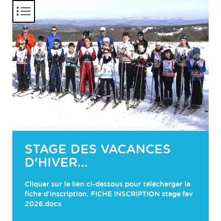
Panneau de gestion des cookies
STAGE DES VACANCES
D'HIVER...
Cliquer sur le lien ci-dessous pour télécharger la
fiche d'inscription. FICHE INSCRIPTION stage fev
2026.docx
10E RONDE DE LA