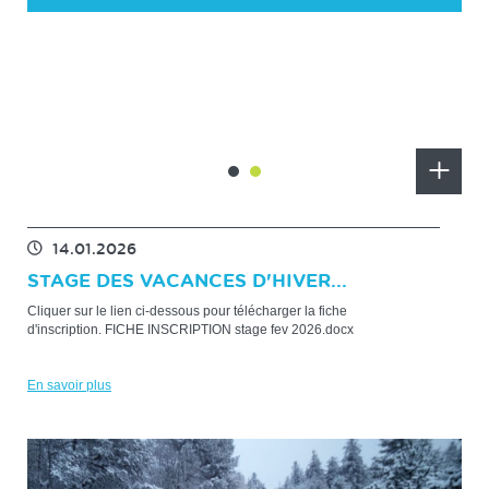
MARGERIDE D...
ATTENTION! COURSE DÉPLACÉE SUR LE SITE
DE REPLI AU COL DE FINIELS (Station du
Bleymard le Mont Lozère)La 10e édition de la
Ronde de la Margeride au...
En
En
savoir
savoir
plus
plus
14.01.2026
STAGE DES VACANCES D'HIVER...
Cliquer sur le lien ci-dessous pour télécharger la fiche
d'inscription. FICHE INSCRIPTION stage fev 2026.docx
En savoir plus