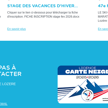
STAGE DES VACANCES D'HIVER...
47e 
Cliquer sur le lien ci-dessous pour télécharger la fiche
LE SKI
e
d'inscription. FICHE INSCRIPTION stage fev 2026.docx
MARATH
Lozère 
En savoir plus
En savo
PAS À
TACTER
E LOZERE
EMAIL