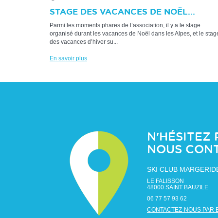
STAGE DES VACANCES DE NOËL...
Parmi les moments phares de l’association, il y a le stage
organisé durant les vacances de Noël dans les Alpes, et le stag
des vacances d’hiver su...
En savoir plus
N'HÉSITEZ 
NOUS CON
SKI CLUB MARGERID
LE FALISSON
48000
SAINT BAUZILE
06 77 57 93 62
CONTACTEZ-NOUS PAR 