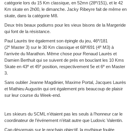
e
catégorie lors du 15 Km classique, en 52mn (28
/151), et le 42
Km skate en 2h00, le dimanche. Jacky Ribeyre fait de même en
skate, dans la catégorie M8.
Deux très beaux podiums pour les vieux bisons de la Margeride
qui font de la résistance.
e
Paul Laurès tire également son épingle du jeu, 46
/181
e
e
e
(2
Master 3) sur le 30 Km classique et 68
/691 (4
M3) à
l’arrivée du Marathon. Même chose pour Renaud Laurès et
Damien Berthuit qui se suivent de près en bouclant les 10 Kms
e
e
e
Skate en 43
et 45
position, respectivement 5e et 6
en Master
3.
Sans oublier Jeanne Magdinier, Maxime Portal, Jacques Laurès
et Mathieu Augustin qui ont également pris beaucoup de plaisir
sur leur course du Week-end.
Les skieurs du SCML n’étaient pas les seuls à l’honneur car le
coordinateur de l’événement n’était autre que Ludovic Valentin.
Cap désormais sur le prochain objectif, la mythique foulée