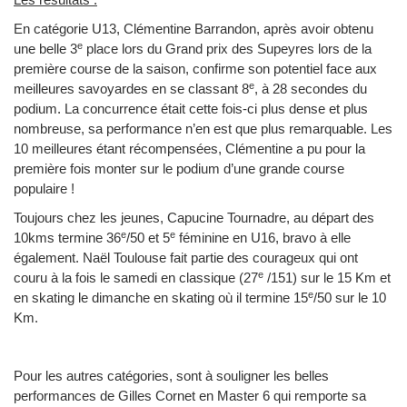
En catégorie U13, Clémentine Barrandon, après avoir obtenu
e
une belle 3
place lors du Grand prix des Supeyres lors de la
première course de la saison, confirme son potentiel face aux
e
meilleures savoyardes en se classant 8
, à 28 secondes du
podium. La concurrence était cette fois-ci plus dense et plus
nombreuse, sa performance n’en est que plus remarquable. Les
10 meilleures étant récompensées, Clémentine a pu pour la
première fois monter sur le podium d’une grande course
populaire !
Toujours chez les jeunes, Capucine Tournadre, au départ des
e
e
10kms termine 36
/50 et 5
féminine en U16, bravo à elle
également. Naël Toulouse fait partie des courageux qui ont
e
couru à la fois le samedi en classique (27
/151) sur le 15 Km et
e
en skating le dimanche en skating où il termine 15
/50 sur le 10
Km.
Pour les autres catégories, sont à souligner les belles
performances de Gilles Cornet en Master 6 qui remporte sa