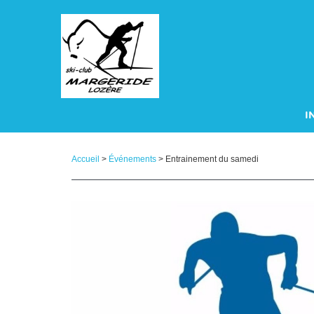
Panneau de gestion des cookies
I
A
Accueil
>
Événements
> Entrainement du samedi