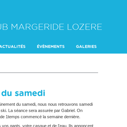
LUB MARGERIDE LOZERE
ACTUALITÉS
ÉVÈNEMENTS
GALERIES
DU SAMEDI
L'ENCADREMENT
 du samedi
rainement du samedi, nous nous retrouvons samedi
r ski. La séance sera assurée par Gabriel. On
pas de 1temps commencé la semaine dernière.
vos gants, votre casque et de l'eau. Ils annoncent