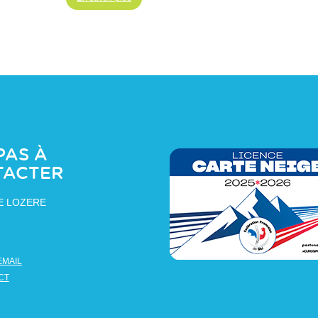
PAS À
TACTER
E LOZERE
EMAIL
CT