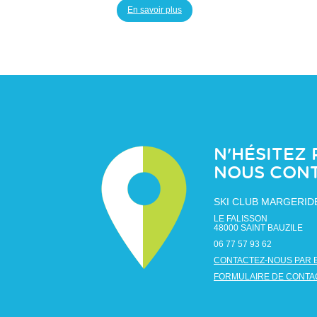
En savoir plus
N'HÉSITEZ 
NOUS CON
SKI CLUB MARGERID
LE FALISSON
48000
SAINT BAUZILE
06 77 57 93 62
CONTACTEZ-NOUS PAR 
FORMULAIRE DE CONTA