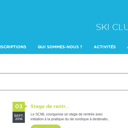
SKI C
NSCRIPTIONS
QUI SOMMES-NOUS ?
ACTIVITÉS
DULTES
QUI CONTACTER ?
ÉCOLE DE SKI
ENTRAINEMENT 
03
Stage de rentr...
Le SCML coorganise un stage de rentrée avec
SEPT.
initiation à la pratique du ski nordique à destinatio...
2016