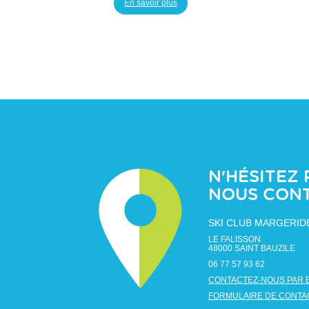
En savoir plus
N'HÉSITEZ 
NOUS CON
SKI CLUB MARGERID
LE FALISSON
48000
SAINT BAUZILE
06 77 57 93 62
CONTACTEZ-NOUS PAR 
FORMULAIRE DE CONTA