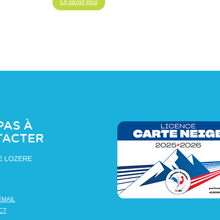
En savoir plus
PAS À
TACTER
E LOZERE
EMAIL
CT