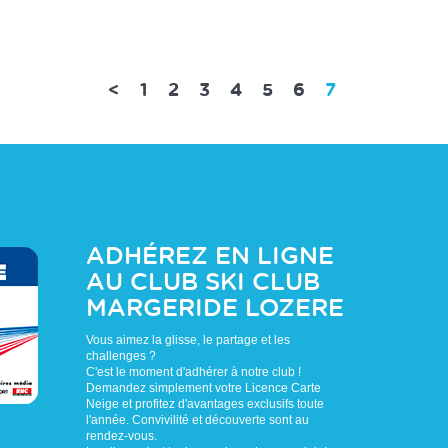
(current)
<
1
2
3
4
5
6
7
ADHÉREZ EN LIGNE
AU CLUB
SKI CLUB
MARGERIDE LOZERE
Vous aimez la glisse, le partage et les
challenges ?
C'est le moment d'adhérer à notre club !
Demandez simplement votre Licence Carte
Neige et profitez d'avantages exclusifs toute
l'année. Convivilité et découverte sont au
rendez-vous.