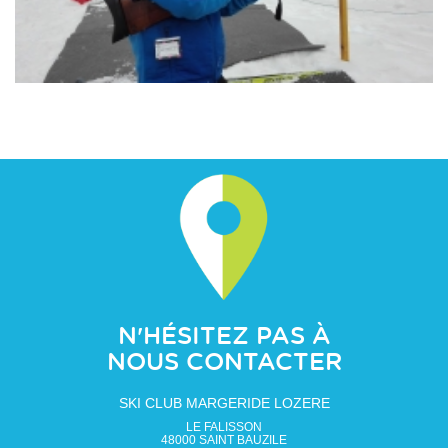
N'HÉSITEZ PAS À
NOUS CONTACTER
SKI CLUB MARGERIDE LOZERE
LE FALISSON
48000
SAINT BAUZILE