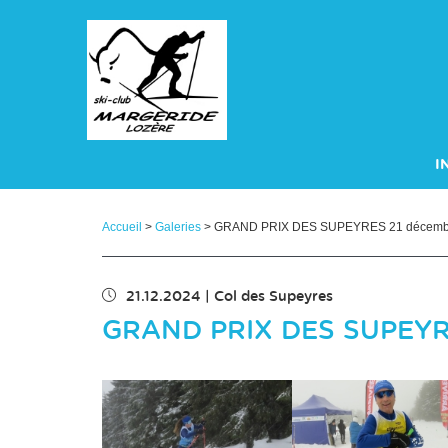
Panneau de gestion des cookies
I
A
Accueil
>
Galeries
> GRAND PRIX DES SUPEYRES 21 décemb
21.12.2024
|
Col des Supeyres
GRAND PRIX DES SUPEYR
Chargement des images en cours...