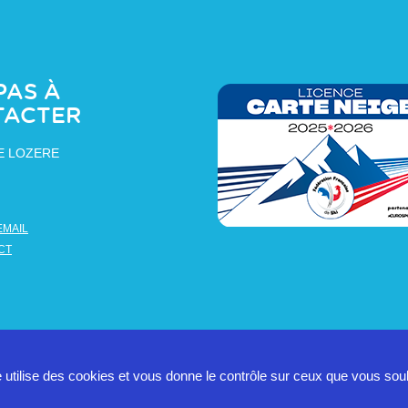
PAS À
TACTER
E LOZERE
EMAIL
CT
e utilise des cookies et vous donne le contrôle sur ceux que vous sou