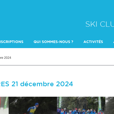
SKI C
NSCRIPTIONS
QUI SOMMES-NOUS ?
ACTIVITÉS
DULTES
QUI CONTACTER ?
ÉCOLE DE SKI
ENTRAINEMENT 
re 2024
ES 21 décembre 2024