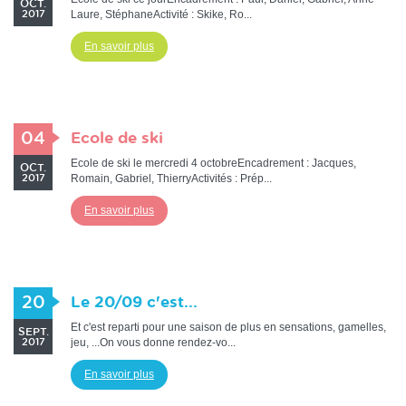
OCT.
Laure, StéphaneActivité : Skike, Ro...
2017
En savoir plus
04
Ecole de ski
Ecole de ski le mercredi 4 octobreEncadrement : Jacques,
OCT.
Romain, Gabriel, ThierryActivités : Prép...
2017
En savoir plus
20
Le 20/09 c'est...
Et c'est reparti pour une saison de plus en sensations, gamelles,
SEPT.
jeu, ...On vous donne rendez-vo...
2017
En savoir plus