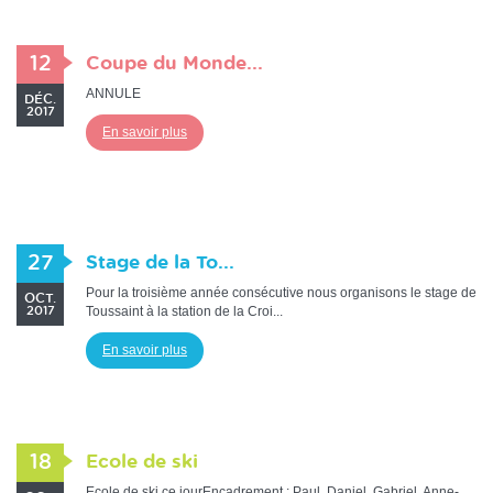
12
Coupe du Monde...
ANNULE
DÉC.
2017
En savoir plus
27
Stage de la To...
Pour la troisième année consécutive nous organisons le stage de
OCT.
Toussaint à la station de la Croi...
2017
En savoir plus
18
Ecole de ski
Ecole de ski ce jourEncadrement : Paul, Daniel, Gabriel, Anne-