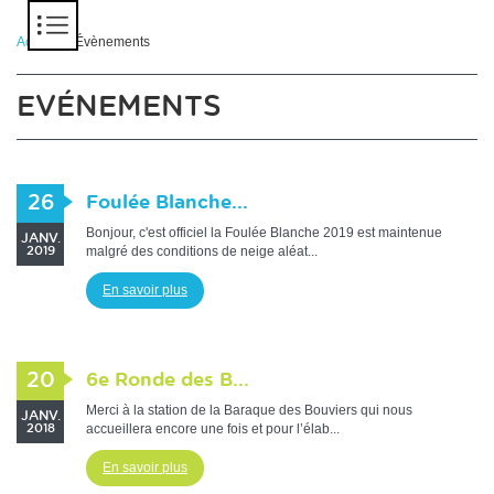
Panneau de gestion des cookies
Accueil
> Évènements
EVÉNEMENTS
26
Foulée Blanche...
Bonjour, c'est officiel la Foulée Blanche 2019 est maintenue
JANV.
malgré des conditions de neige aléat...
2019
En savoir plus
20
6e Ronde des B...
Merci à la station de la Baraque des Bouviers qui nous
JANV.
accueillera encore une fois et pour l’élab...
2018
En savoir plus