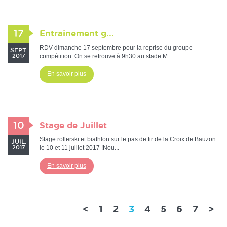
17
Entrainement g...
RDV dimanche 17 septembre pour la reprise du groupe
SEPT.
compétition. On se retrouve à 9h30 au stade M...
2017
En savoir plus
10
Stage de Juillet
Stage rollerski et biathlon sur le pas de tir de la Croix de Bauzon
JUIL.
le 10 et 11 juillet 2017 !Nou...
2017
En savoir plus
(current)
<
1
2
3
4
5
6
7
>