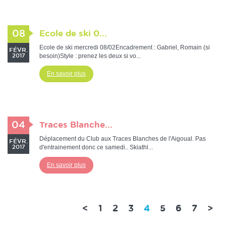
08
Ecole de ski 0...
Ecole de ski mercredi 08/02Encadrement : Gabriel, Romain (si
FÉVR.
besoin)Style : prenez les deux si vo...
2017
En savoir plus
04
Traces Blanche...
Déplacement du Club aux Traces Blanches de l'Aigoual. Pas
FÉVR.
d'entrainement donc ce samedi.. Skiathl...
2017
En savoir plus
(current)
<
1
2
3
4
5
6
7
>