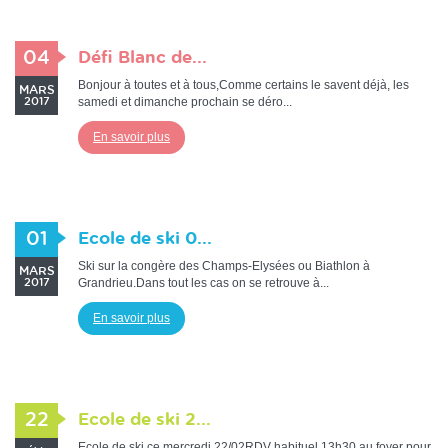
04
Défi Blanc de...
Bonjour à toutes et à tous,Comme certains le savent déjà, les
MARS
samedi et dimanche prochain se déro...
2017
En savoir plus
01
Ecole de ski 0...
Ski sur la congère des Champs-Elysées ou Biathlon à
MARS
Grandrieu.Dans tout les cas on se retrouve à...
2017
En savoir plus
22
Ecole de ski 2...
Ecole de ski ce mercredi 22/02RDV habituel 13h30 au foyer pour