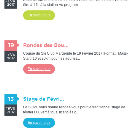
FÉVR.
être à 14h à la station.Au program...
2017
En savoir plus
19
Rondes des Bou...
Course du Ski Club Margeride le 19 Février 2017 !Format : Mass-
FÉVR.
Start (10 et 20km pour les adultes...
2017
En savoir plus
13
Stage de Févri...
Le SCML vous donne rendez-vous pour le traditionnel stage de
FÉVR.
février ! Ouvert à tous, licenciés c...
2017
En savoir plus