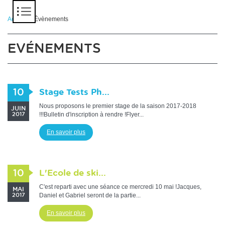
Panneau de gestion des cookies
Accueil
> Évènements
EVÉNEMENTS
10
Stage Tests Ph...
Nous proposons le premier stage de la saison 2017-2018
JUIN
!!!Bulletin d'inscription à rendre !Flyer...
2017
En savoir plus
10
L'Ecole de ski...
C'est reparti avec une séance ce mercredi 10 mai !Jacques,
MAI
Daniel et Gabriel seront de la partie...
2017
En savoir plus