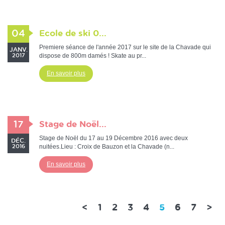
04
Ecole de ski 0...
Premiere séance de l'année 2017 sur le site de la Chavade qui
JANV.
dispose de 800m damés ! Skate au pr...
2017
En savoir plus
17
Stage de Noël...
Stage de Noël du 17 au 19 Décembre 2016 avec deux
DÉC.
nuitées.Lieu : Croix de Bauzon et la Chavade (n...
2016
En savoir plus
(current)
<
1
2
3
4
5
6
7
>