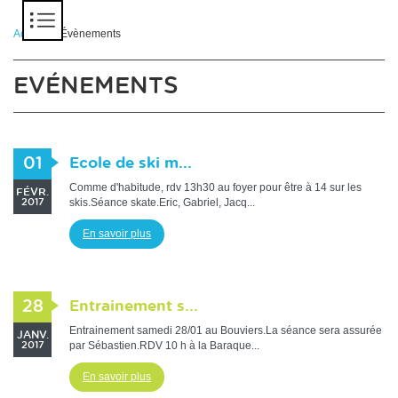
Panneau de gestion des cookies
Accueil
> Évènements
EVÉNEMENTS
01
Ecole de ski m...
Comme d'habitude, rdv 13h30 au foyer pour être à 14 sur les
FÉVR.
skis.Séance skate.Eric, Gabriel, Jacq...
2017
En savoir plus
28
Entrainement s...
Entrainement samedi 28/01 au Bouviers.La séance sera assurée
JANV.
par Sébastien.RDV 10 h à la Baraque...
2017
En savoir plus