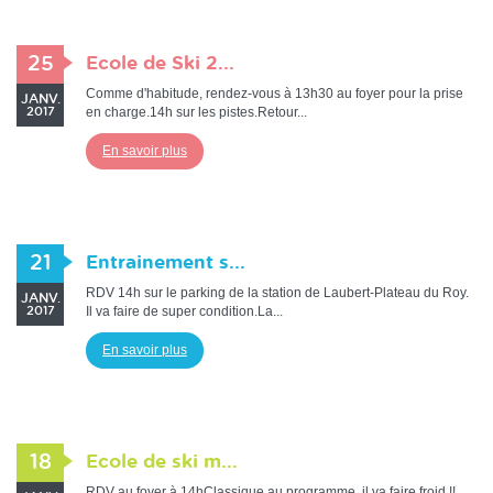
25
Ecole de Ski 2...
Comme d'habitude, rendez-vous à 13h30 au foyer pour la prise
JANV.
en charge.14h sur les pistes.Retour...
2017
En savoir plus
21
Entrainement s...
RDV 14h sur le parking de la station de Laubert-Plateau du Roy.
JANV.
Il va faire de super condition.La...
2017
En savoir plus
18
Ecole de ski m...
RDV au foyer à 14hClassique au programme, il va faire froid !!